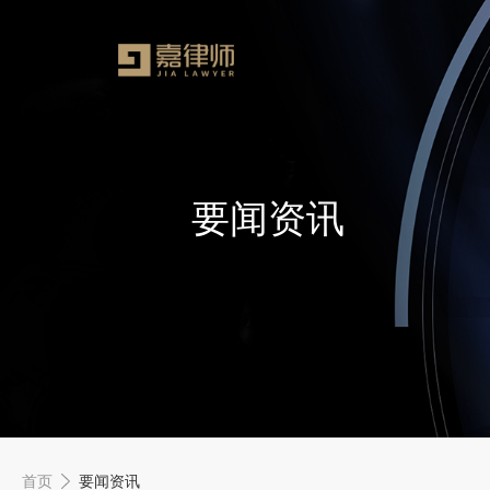
要闻资讯
首页
要闻资讯