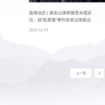
嘉维动态 | 葛友山律师接受央视采
访，就“欧莱雅”事件发表法律观点
2021-11-23
1
上一页