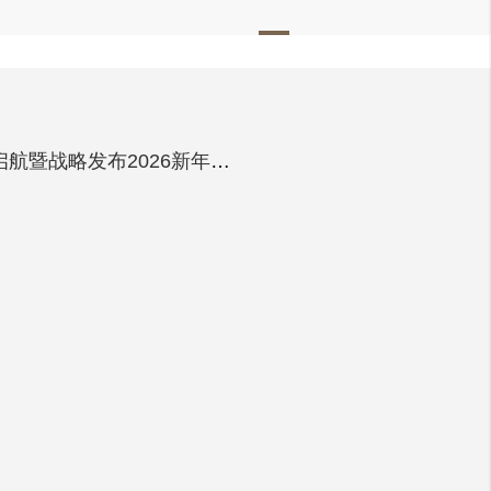
启航暨战略发布2026新年酒