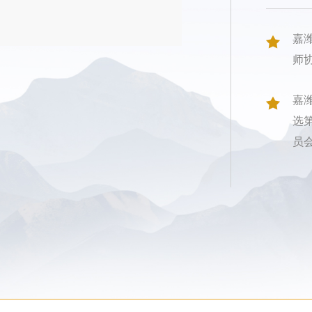
嘉
师
嘉
选
员