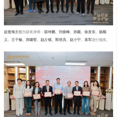
赵曾海主任
为获奖律师：
邸坤鹏、刘俊峰、孙颖、徐发东、杨顺
义、王子畅、郑啸哲、赵占领、郭培员、赵小宁、袁军
进行颁奖。