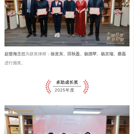
赵曾海
主任
为获奖律师：
徐发东、田秋盈、杨泗苹、杨京瑞、蔡磊
进行颁奖。
卓助成长奖
2025年度