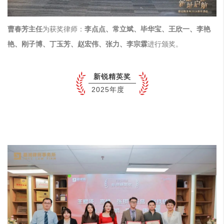
曹春芳主任
为获奖律师：
李点点、常立斌、毕华宝、王欣一、李艳
艳、刚子博、丁玉芳、赵宏伟、张力、李宗霖
进行颁奖。
新锐精英奖
2025年度