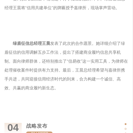
经理王晨将“信用共建单位”的牌匾授予嘉律所，现场掌声雷动。
绿盾征信总经理王晨
发表了此次的合作愿景。
她详细介绍了绿
盾征信的信用调解五步工作法，提出了搭建商业履约信息共享机
制。面向律师群体，还特别推出了“信易收”这一实用工具，为律师在
处理催收案件时提供有力支持。最后，王晨总经理希望与嘉律所携
手共进，共同迎接信用经济时代的到来，合力构建一个诚信、高
效、共赢的商业履约新生态。
04
战略发布