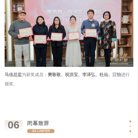
马佳总监
为获奖成员：
樊敬敬、祝洪宝、李泽弘、杜仙、江怡
进行
颁奖。
06
闭幕致辞
JIA LAWYER