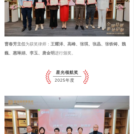
曹春芳主任
为获奖律师：
王耀泽、高峰、张琪、张晶、张铁铸、魏
巍、惠琳娟、李玉、唐金明
进行颁奖。
星光领航奖
2025年度