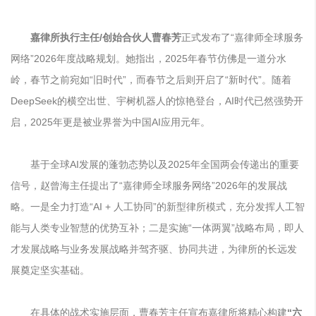
嘉律所执行主任/创始合伙人曹春芳
正式发布了“嘉律师全球服务
网络”2026年度战略规划。她指出，2025年春节仿佛是一道分水
岭，春节之前宛如“旧时代”，而春节之后则开启了“新时代”。随着
DeepSeek的横空出世、宇树机器人的惊艳登台，AI时代已然强势开
启，2025年更是被业界誉为中国AI应用元年。
基于全球AI发展的蓬勃态势以及2025年全国两会传递出的重要
信号，赵曾海主任提出了“嘉律师全球服务网络”2026年的发展战
略。一是全力打造“AI + 人工协同”的新型律所模式，充分发挥人工智
能与人类专业智慧的优势互补；二是实施“一体两翼”战略布局，即人
才发展战略与业务发展战略并驾齐驱、协同共进，为律所的长远发
展奠定坚实基础。
在具体的战术实施层面，曹春芳主任宣布嘉律所将精心构建
“
六