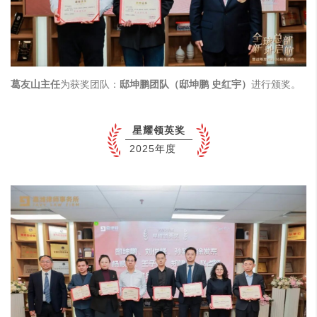
葛友山主任
为获奖团队：
邸坤鹏团队（邸坤鹏 史红宇）
进行颁奖。
星耀领英奖
2025年度