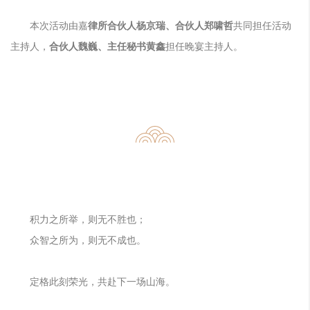
本次活动由嘉
律所合伙人杨京瑞、合伙人郑啸哲
共同担任活动
主持人，
合伙人魏巍、主任秘书黄鑫
担任晚宴主持人。
积力之所举，则无不胜也；
众智之所为，则无不成也。
定格此刻荣光，共赴下一场山海。