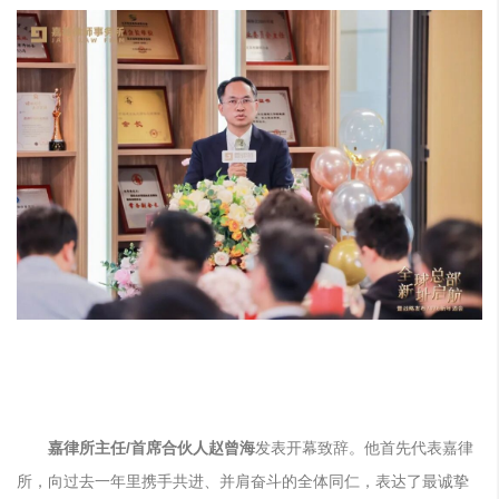
嘉律所主任/首席合伙人赵曾海
发表开幕致辞。
他首先代表嘉律
所，向过去一年里携手共进、并肩奋斗的全体同仁，表达了最诚挚