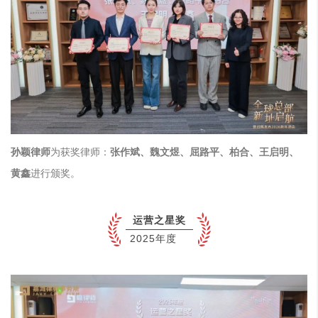
孙颖律师
为获奖律师：
张作斌、魏文煜、屈路平、柏合、王启明、
黄鑫
进行颁奖。
运营之星奖
2025年度