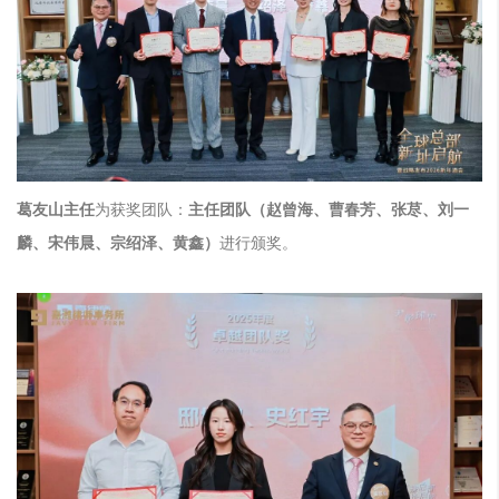
葛友山主任
为获奖团队：
主任团队（赵曾海、曹春芳、张荩、刘一
麟、宋伟晨、宗绍泽、黄鑫）
进行颁奖。