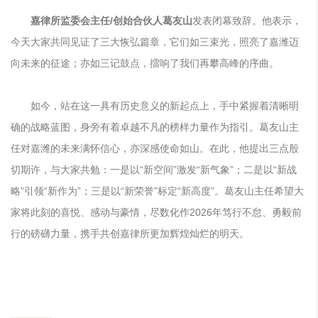
嘉律所监委会主任/创始合伙人葛友山
发表闭幕致辞。他表示，
今天大家共同见证了三大恢弘篇章，它们如三束光，照亮了嘉潍迈
向未来的征途；亦如三记鼓点，擂响了我们再攀高峰的序曲。
如今，站在这一具有历史意义的新起点上，手中紧握着清晰明
确的战略蓝图，身旁有着卓越不凡的榜样力量作为指引。葛友山主
任
对嘉潍的未来满怀信心，亦深感使命如山。
在此，他提出三点殷
切期许，与大家共勉：一是以“新空间”激发“新气象”；二是以“新战
略”引领“新作为”；三是以“新荣誉”标定“新高度”。葛友山主任希望大
家将此刻的喜悦、感动与豪情，尽数化作2026年笃行不怠、勇毅前
行的磅礴力量，
携手共创嘉律所更加辉煌灿烂的明天。