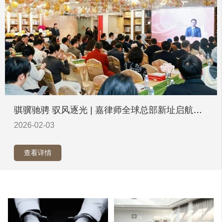
骐骥驰骋 驭风逐光 | 嘉律师全球总部新址启航暨
战略发布2026新年酒会盛典启幕
2026-02-03
查看详情