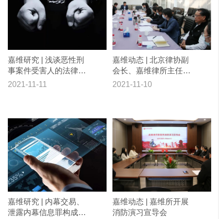
嘉维研究 | 浅谈恶性刑
嘉维动态 | 北京律协副
事案件受害人的法律保
会长、嘉维律所主任赵
护
曾海参加证券法律业务
2021-11-11
2021-11-10
监管通报交流会
嘉维研究 | 内幕交易、
嘉维动态 | 嘉维所开展
泄露内幕信息罪构成要
消防演习宣导会