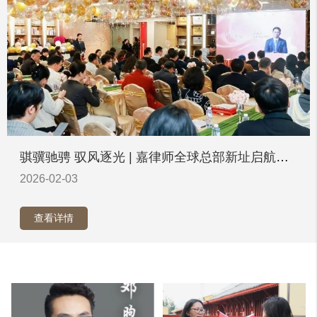
骐骥驰骋 驭风逐光 | 嘉律师全球总部新址启航暨
战略发布2026新年酒会盛典启幕
2026-02-03
查看详情