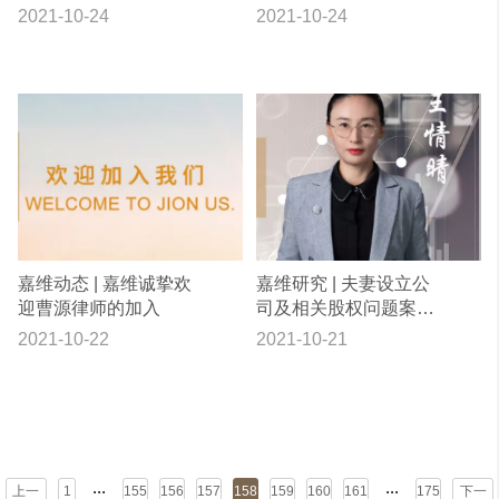
行专题法治讲座
2021-10-24
2021-10-24
嘉维动态 | 嘉维诚挚欢
嘉维研究 | 夫妻设立公
迎曹源律师的加入
司及相关股权问题案例
分析
2021-10-22
2021-10-21
...
...
上一
1
155
156
157
158
159
160
161
175
下一