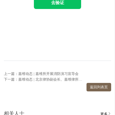
去验证
上一篇：嘉维动态 | 嘉维所开展消防演习宣导会
下一篇：嘉维动态 | 北京律协副会长、嘉维律所主任赵曾海参加证券法律业务监管通报交流会
返回列表页
相关人士
更多