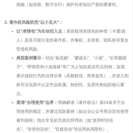
措施（如加密、数字水印）保护自有知识产权的重要性。
2. 著作权风险防范“以小见大”：
以“表情包”为生动切入点：
系统梳理表情包的种类（卡通/真
人）及其可能引发的著作权、肖像权、名誉权、隐私权等复合
型侵权风险。
典型案例警示：
结合“葛优躺”、“蘑菇头”、“小柴”、“长草颜团
子”、“野萌君和小龙格林”等广为人知的真实司法判例，直观
展示侵权行为的法律后果（高额赔偿、商誉损失），并深入剖
析司法实践中认定作品权属、独创性、实质性相似的核心要
点。
厘清“合理使用”边界：
明确解读《著作权法》第24条关于合
理使用的规定，并通过实际案例（如企业公众号商业宣传使用
被判侵权）指出常见的无效抗辩理由（如“使用时间在
先”、“非营利目的”、“官媒宣传”等抗辩的局限性）。