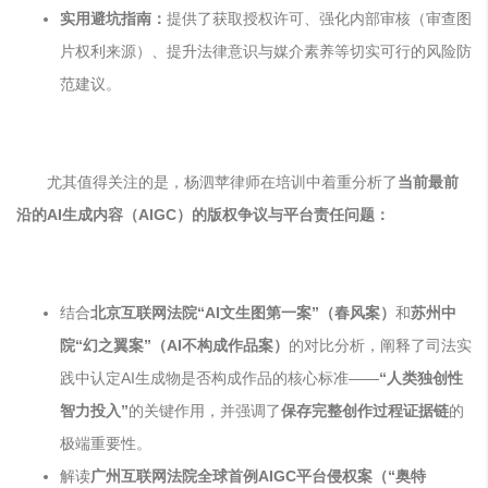
实用避坑指南：
提供了获取授权许可、强化内部审核（审查图
片权利来源）、提升法律意识与媒介素养等切实可行的风险防
范建议。
尤其值得关注的是，杨泗苹律师在培训中着重分析了
当前最前
沿的AI生成内容（
AIGC
）的版权争议与平台责任问题：
结合
北京互联网法院“AI文生图第一案”（春风案）
和
苏州中
院“幻之翼案”（AI不构成作品案）
的对比分析，阐释了司法实
践中认定AI生成物是否构成作品的核心标准——
“人类独创性
智力投入”
的关键作用，并强调了
保存完整创作过程证据链
的
极端重要性。
解读
广州互联网法院全球首例AIGC平台侵权案（“奥特