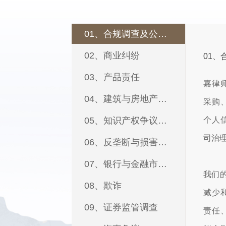
01、合规调查及公司治理
02、商业纠纷
01、
03、产品责任
嘉律
04、建筑与房地产纠纷
采购
05、知识产权争议与强制执行
个人
司治
06、反垄断与损害赔偿
07、银行与金融市场争议
我们
08、欺诈
减少
09、证券监管调查
责任