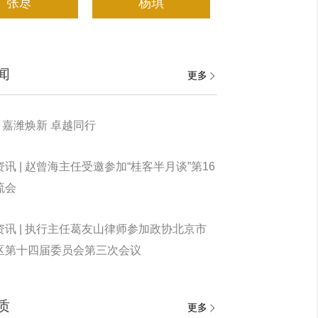
张荩
杨琪
闻
更多
| 嘉潍焕新 卓越同行
讯 | 赵曾海主任受邀参加“桂客半月谈”第16
流会
资讯 | 执行主任葛友山律师参加政协北京市
区第十四届委员会第三次会议
质
更多