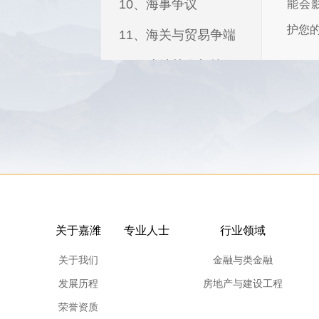
10、海事争议
能会
护您
11、海关与贸易争端
12、冻结禁令与搜查令
我们
13、反商业贿赂
并在
14、职业过失
和管
15、税务纠纷与调查
我们
帮助
16、集体诉讼
法律
17、刑事诉讼
关于嘉潍
专业人士
行业领域
关于我们
金融与类金融
跨国
发展历程
房地产与建设工程
获益
荣誉资质