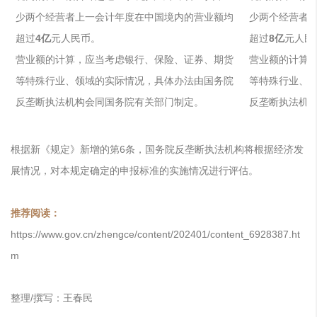
少两个经营者上一会计年度在中国境内的营业额均
少两个经营者
超过
4亿
元人民币。
超过
8亿
元人民
营业额的计算，应当考虑银行、保险、证券、期货
营业额的计算
等特殊行业、领域的实际情况，具体办法由国务院
等特殊行业、
反垄断执法机构会同国务院有关部门制定。
反垄断执法机
根据新《规定》新增的第6条，国务院反垄断执法机构将根据经济发
展情况，对本规定确定的申报标准的实施情况进行评估。
推荐阅读：
https://www.gov.cn/zhengce/content/202401/content_6928387.ht
m
整理/撰写：王春民