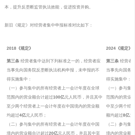
本，提升反垄断监管执法效能，促进投资并购。
新旧《规定》对经营者集中申报标准对比如下：
2018《规定》
2024《规定》
第三条
经营者集中达到下列标准之一的，经营者应
第三条
经营者
当事先向国务院反垄断执法机构申报，未申报的不
当事先向国务
得实施集中：
得实施集中：
（一）参与集中的所有经营者上一会计年度在全球
（一）参与集
范围内的营业额合计超过
100亿
元人民币，并且其中
范围内的营业
至少两个经营者上一会计年度在中国境内的营业额
中至少两个经
均超过
4亿
元人民币；
额均超过
8亿
元
（二）参与集中的所有经营者上一会计年度在中国
（二）参与集
境内的营业额合计超过
20亿
元人民币，并且其中至
境内的营业额