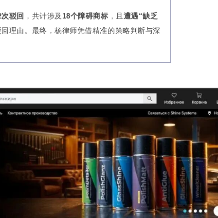
2次驳回
，共计涉及
18个障碍商标
，且
遭遇“缺乏
驳回理由。最终，杨律师凭借精准的策略判断与深
。