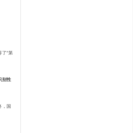
了“第
识别性
终，国