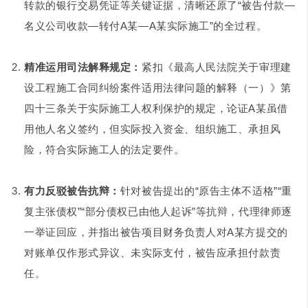
转款的银行交易凭证等关键证据，清晰还原了“被告付款—
名义公司收款—转付A某—A某实际施工”的全过程。
精准运用司法解释规定：
紧扣《最高人民法院关于审理建
设工程施工合同纠纷案件适用法律问题的解释（一）》第
四十三条关于实际施工人权利保护的规定，论证A某虽借
用他人名义签约，但实际投入资金、组织施工、承担风
险，符合实际施工人的法定要件。
有力反驳被告抗辩：
针对被告提出的“原告主体不适格”“重
复主张债权”“部分债权已由他人起诉”等抗辩，代理律师逐
一举证回应，并指出被告项目财务负责人对A某方提交的
对账单仅作形式异议、未实际支付，被告应承担付款责
任。