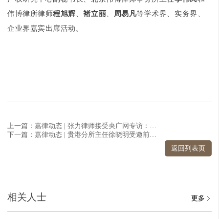
伟博律所律师
程旭辉
、
褚立丽
、
周易凡
等学术界、实务界、
企业界嘉宾出席活动。
上一篇：嘉律动态 | 张力律师接受央广网专访：解析“五保户火灾毁房”遭保险公司拒赔纠纷
下一篇：嘉律动态 | 贵港分所主任徐晓明受邀前往广西建设职业技术学院开展专题普法培训讲座
返回列表页
相关人士
更多