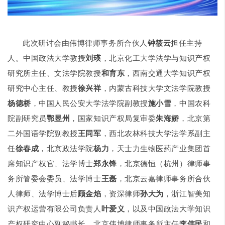
此次研讨会由伟博律师事务所合伙人
钟筱云
担任主持
人。中国政法大学教授
刘瑛
，北京化工大学法学与知识产权
研究所主任、文法学院教授
和育东
，西南交通大学知识产权
研究中心主任、教授
徐兴祥
，内蒙古科技大学文法学院教授
杨德桥
，中国人民公安大学法学院副教授
施小雪
，中国农科
院副研究员
鄂昱州
，国家知识产权局复审委
朱海娇
，北京第
二外国语学院副教授
王同军
，西北农林科技大学法学系副主
任
徐春成
，北京政法学院
杨力
，天士力生物医药产业集团首
席知识产权官、法学博士
郑永锋
，北京德恒（杭州）律师事
务所管委会委员、法学博士
王磊
，北京云嘉律师事务所合伙
人律师、法学博士后
顾金焰
，资深律师
孙大为
，浙江智美知
识产权运营有限公司负责人
叶爱义
，以及中国政法大学知识
产权研究中心副秘书长、北京伟博律师事务所主任
李伟民
和