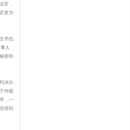
法官，
官更为
文书也
当事人
秘密和
判决出
于仲裁
序，一
否得到