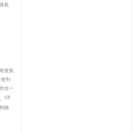
政机
有效执
，使判
作出一
[3]
。”
列措