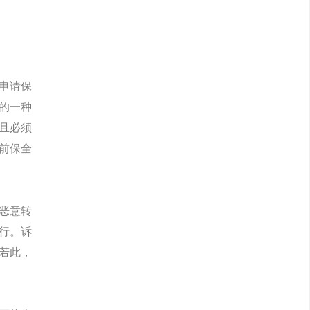
申请保
的一种
且必须
前保全
恶意转
行。诉
若此，