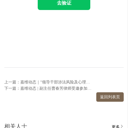
去验证
上一篇：嘉维动态｜“领导干部涉法风险及心理攻防典型案例解析”活动成功举办
下一篇：嘉维动态 | 副主任曹春芳律师受邀参加第八届桂客年会并作主题演讲
返回列表页
相关人士
更多