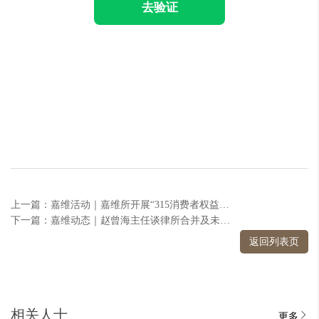
去验证
上一篇：嘉维活动｜嘉维所开展“315消费者权益保护法”普法宣传
下一篇：嘉维动态｜赵曾海主任谈律所合并及未来发展
返回列表页
相关人士
更多