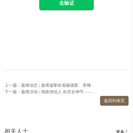
去验证
上一篇：嘉维动态 | 嘉维诚挚欢迎杨德新、李继英、柏合、鲁海源四位律师的加入
下一篇：嘉维活动 | 律政俏佳人 欢庆女神节——嘉维所开展“三·八”女神节活动
返回列表页
相关人士
更多