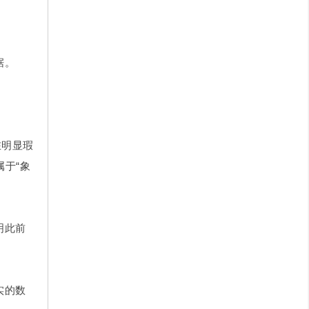
据。
在明显瑕
于“象
明此前
实的数