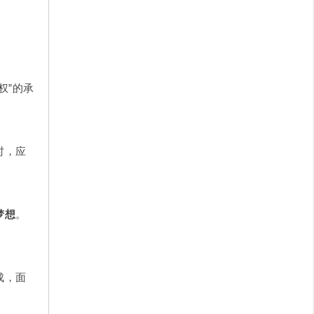
权”的承
时，应
梦想
。
成，面