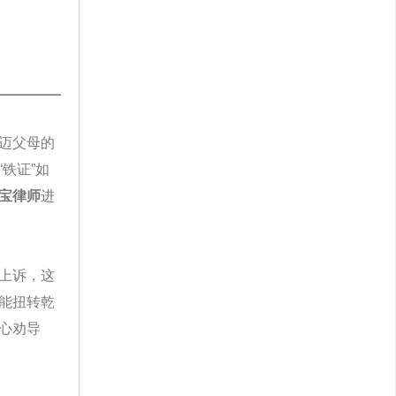
迈父母的
铁证”如
宝律师
进
上诉，这
能扭转乾
心劝导