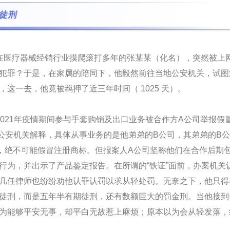
徒刑
散去。在医疗器械经销行业摸爬滚打多年的张某某（化名），突然被上
犯罪？于是，在家属的陪同下，他毅然前往当地公安机关，试图
这一去，他竟被羁押了近三年时间（ 1025 天）。
-2021年疫情期间参与手套购销及出口业务被合作方A公司举报假
忙向公安机关解释，具体从事业务的是他弟弟的B公司，其弟弟的B
，绝不可能假冒注册商标。但报案人A公司坚称他们在合作后期
行为，并出示了产品鉴定报告。在所谓的“铁证”面前，办案机关
几任律师也纷纷劝他认罪认罚以求从轻处罚。无奈之下，他只得
徒刑，而是五年半有期徒刑，还有数额巨大的罚金刑。当他接到
为能够平安无事，却平白无故惹上麻烦；原本以为会从轻发落，