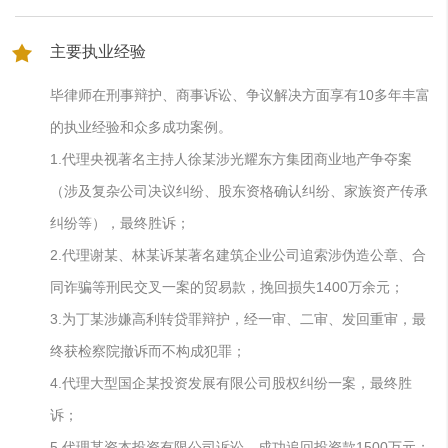
主要执业经验
毕律师在刑事辩护、商事诉讼、争议解决方面享有10多年丰富
的执业经验和众多成功案例。
1.代理央视著名主持人徐某涉光耀东方集团商业地产争夺案
（涉及复杂公司决议纠纷、股东资格确认纠纷、家族资产传承
纠纷等），最终胜诉；
2.代理谢某、林某诉某著名建筑企业公司追索涉伪造公章、合
同诈骗等刑民交叉一案的贸易款，挽回损失1400万余元；
3.为丁某涉嫌高利转贷罪辩护，经一审、二审、发回重审，最
终获检察院撤诉而不构成犯罪；
4.代理大型国企某投资发展有限公司股权纠纷一案，最终胜
诉；
5.代理某资本投资有限公司诉讼，成功追回投资款1500万元；