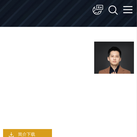
简体中文
English
高峰
律师 ｜ 北京
电话：010-58698899
邮箱：gaofeng@javy-lawyers.com
争议解决与诉讼
|
知识产权
|
商事仲裁与调解
简介下载