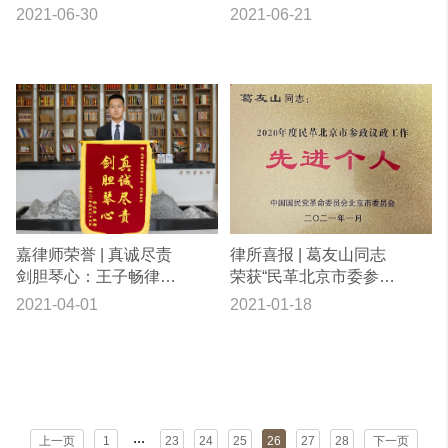
我”短视频大赛荣誉奖项
党建工作先进典型荣誉
2021-06-30
2021-06-21
嘉律师荣誉 | 真诚尽责
律所喜报 | 葛友山同志
剑胆琴心：王子畅律师
荣获“民革北京市委参政
受赠锦旗
议政先进个人”光荣称号
2021-04-01
2021-01-18
...
上一页
1
23
24
25
26
27
28
下一页