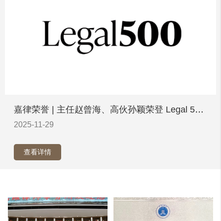
嘉律荣誉 | 主任赵曾海、高伙孙颖荣登 Legal 500
首届中国精英榜
2025-11-29
查看详情