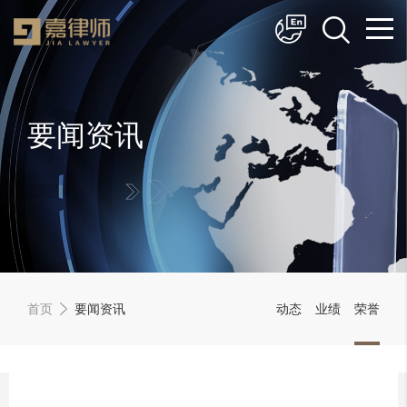
简体中文
English
要闻资讯
首页
要闻资讯
动态
业绩
荣誉