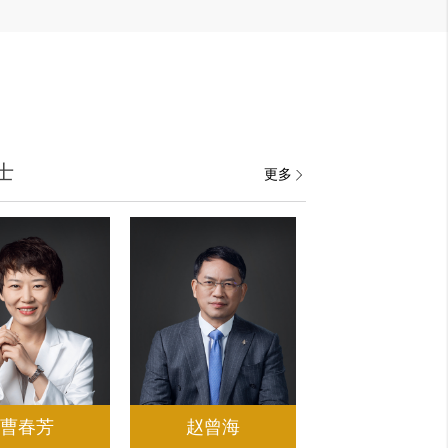
士
更多
曹春芳
赵曾海