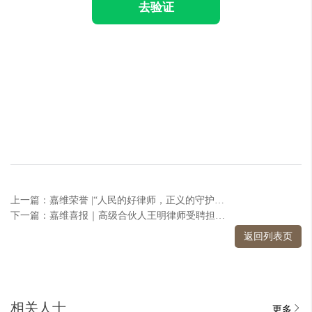
去验证
上一篇：嘉维荣誉 |“人民的好律师，正义的守护者”袁博律师获赠锦旗
下一篇：嘉维喜报｜高级合伙人王明律师受聘担任德州仲裁委员会仲裁员
返回列表页
相关人士
更多