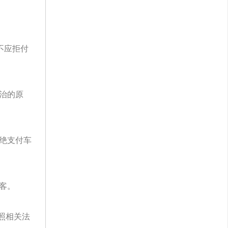
不应拒付
治的原
绝支付车
客。
照相关法