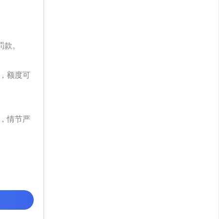
罚款。
，额度可
，情节严