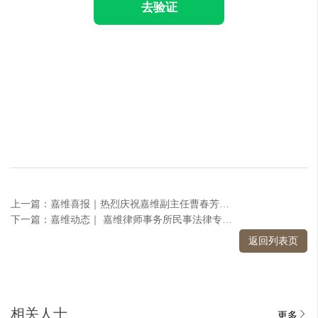
去验证
上一篇：嘉维喜报｜热烈庆祝嘉维副主任曹春芳、合伙人田秋盈入选北京市朝阳区律师协会第四届会员代表大会代表
下一篇：嘉维动态｜ 嘉维律师事务所民事法律专业委员会第一次会议圆满举行
返回列表页
相关人士
更多