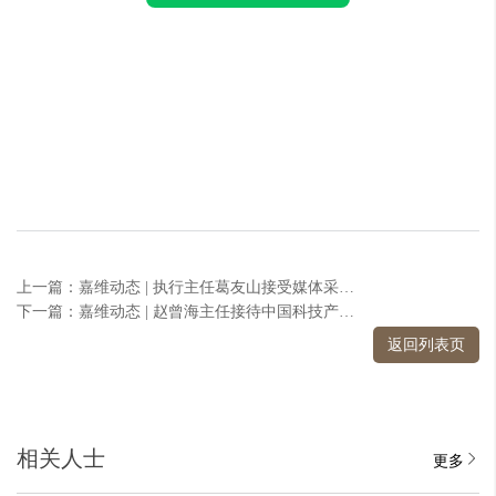
上一篇：嘉维动态 | 执行主任葛友山接受媒体采访，剖析关晓彤奶茶店争议事件的责任划分
下一篇：嘉维动态 | 赵曾海主任接待中国科技产业化促进会副理事长萧薇女士一行
返回列表页
相关人士
更多