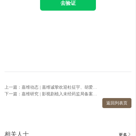
去验证
上一篇：嘉维动态 | 嘉维诚挚欢迎杜征宇、胡爱国两位律师的加入
下一篇：嘉维研究 | 影视剧植入未经药监局备案的化妆品，是否导致《植入广告合同》无效
返回列表页
相关人士
更多