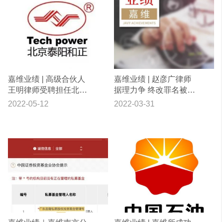
嘉维业绩 | 高级合伙人
嘉维业绩 | 赵彦广律师
王明律师受聘担任北京
据理力争 终改罪名被不
泰阳和正科技发展有限
起诉
2022-05-12
2022-03-31
公司法律顾问