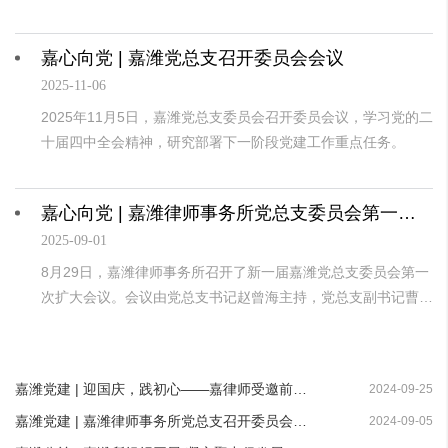
教育，2025年11月7日，嘉潍律师事务所党总支前往怀柔雁栖湖
红色教育基地，开展“红旗飘扬 嘉心向党”主题党日活动。
嘉心向党 | 嘉潍党总支召开委员会会议
2025-11-06
2025年11月5日，嘉潍党总支委员会召开委员会议，学习党的二
十届四中全会精神，研究部署下一阶段党建工作重点任务。
嘉心向党 | 嘉潍律师事务所党总支委员会第一次扩大会议顺利召开
2025-09-01
8月29日，嘉潍律师事务所召开了新一届嘉潍党总支委员会第一
次扩大会议。会议由党总支书记赵曾海主持，党总支副书记曹春
芳、党总支纪检委员徐发东、党总支宣传委员田秋盈、组织委员
兼任青年委员王子畅、第一支部书记毕华宝、第二支部书记张
力、第三支部书记魏巍、联合支部书记郑啸哲等参加了会议。
嘉潍党建 | 迎国庆，践初心——嘉律师受邀前往西坝河中里社区进行普法宣传
2024-09-25
嘉潍党建 | 嘉潍律师事务所党总支召开委员会会议
2024-09-05