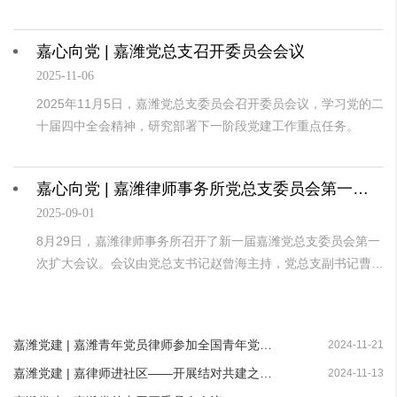
教育，2025年11月7日，嘉潍律师事务所党总支前往怀柔雁栖湖
红色教育基地，开展“红旗飘扬 嘉心向党”主题党日活动。
嘉心向党 | 嘉潍党总支召开委员会会议
2025-11-06
2025年11月5日，嘉潍党总支委员会召开委员会议，学习党的二
十届四中全会精神，研究部署下一阶段党建工作重点任务。
嘉心向党 | 嘉潍律师事务所党总支委员会第一次扩大会议顺利召开
2025-09-01
8月29日，嘉潍律师事务所召开了新一届嘉潍党总支委员会第一
次扩大会议。会议由党总支书记赵曾海主持，党总支副书记曹春
芳、党总支纪检委员徐发东、党总支宣传委员田秋盈、组织委员
兼任青年委员王子畅、第一支部书记毕华宝、第二支部书记张
力、第三支部书记魏巍、联合支部书记郑啸哲等参加了会议。
嘉潍党建 | 嘉潍青年党员律师参加全国青年党员律师培训班有感
2024-11-21
嘉潍党建 | 嘉律师进社区——开展结对共建之纠纷调解活动
2024-11-13