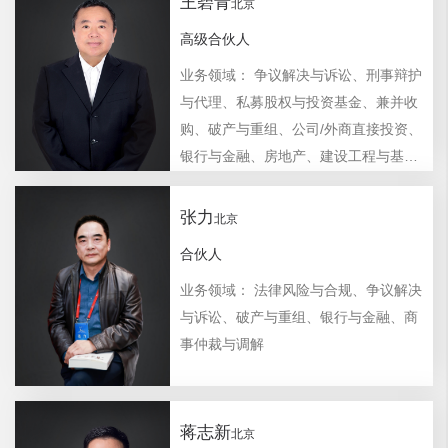
王碧青
北京
高级合伙人
业务领域： 争议解决与诉讼、刑事辩护
与代理、私募股权与投资基金、兼并收
购、破产与重组、公司/外商直接投资、
银行与金融、房地产、建设工程与基础
设施
张力
北京
合伙人
业务领域： 法律风险与合规、争议解决
与诉讼、破产与重组、银行与金融、商
事仲裁与调解
蒋志新
北京