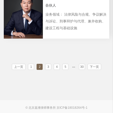
合伙人
业务领域： 法律风险与合规、争议解决
与诉讼、刑事辩护与代理、兼并收购、
建设工程与基础设施
...
上一页
1
2
3
4
5
30
下一页
© 北京嘉潍律师事务所 京ICP备18018264号-1