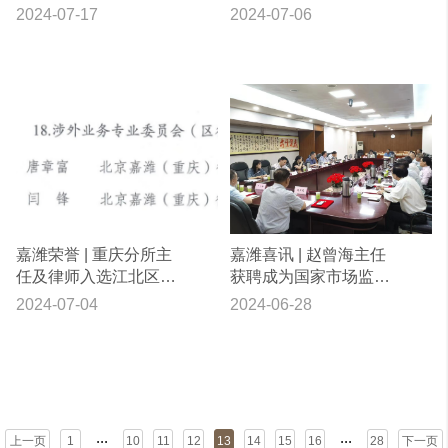
热线平台优秀坐席
北京市朝阳区劳动法普
2024-07-17
2024-07-06
法讲师团讲师
嘉潍荣誉 | 重庆分所主
嘉潍喜讯 | 赵曾海主任
任及律师入选江北区律
获聘成为国家市场监督
工委专业委员会
管理总局合同行政监管
2024-07-04
2024-06-28
专家评审委员会成员
...
...
上一页
1
10
11
12
13
14
15
16
28
下一页