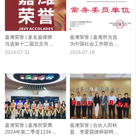
嘉潍荣誉 | 多名嘉律师
嘉潍荣誉 | 嘉潍所当选
当选第十二届北京市律
为中国社会工作联合会
师协会专业委员会副主
司法社会工作委员会常
2024-07-31
2024-07-18
任、副秘书长
务委员单位
嘉潍荣誉 | 嘉潍所荣膺
嘉潍荣誉 | 合伙人田秋
2024年第二季度12348
盈、李爱霜律师获聘为