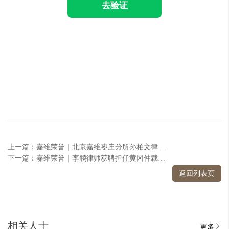
去验证
上一篇：嘉维荣誉｜北京嘉维枣庄分所孙柏文律师受聘担任第五届枣庄市党政一体法律顾问
下一篇：嘉维荣誉｜李鹏律师获聘担任黄冈仲裁委员会仲裁员
返回列表页
相关人士
更多