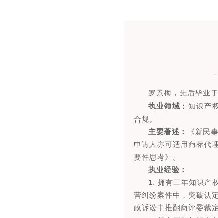
罗景梅，先后毕业
执业领域
：
知识产
合规。
主要著述：
《新民事
申请人亦可适用商标代
要件思考》。
执业经验：
1. 拥有三年知识
营纠纷案件中，突破认
政诉讼中推翻商评委裁