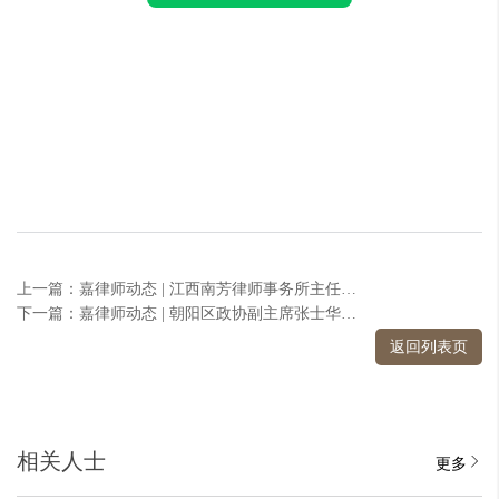
上一篇：嘉律师动态 | 江西南芳律师事务所主任廖泽方、副主任卢盛宽一行莅临嘉维律师事务所参观交流
下一篇：嘉律师动态 | 朝阳区政协副主席张士华走进嘉维律师事务所走访看望
返回列表页
相关人士
更多