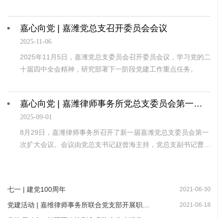
教育，2025年11月7日，嘉潍律师事务所党总支前往怀柔雁栖湖
红色教育基地，开展“红旗飘扬 嘉心向党”主题党日活动。
嘉心向党 | 嘉潍党总支召开委员会会议
2025-11-06
2025年11月5日，嘉潍党总支委员会召开委员会议，学习党的二
十届四中全会精神，研究部署下一阶段党建工作重点任务。
嘉心向党 | 嘉潍律师事务所党总支委员会第一次扩大会议顺利召开
2025-09-01
8月29日，嘉潍律师事务所召开了新一届嘉潍党总支委员会第一
次扩大会议。会议由党总支书记赵曾海主持，党总支副书记曹春
芳、党总支纪检委员徐发东、党总支宣传委员田秋盈、组织委员
兼任青年委员王子畅、第一支部书记毕华宝、第二支部书记张
力、第三支部书记魏巍、联合支部书记郑啸哲等参加了会议。
七一 | 建党100周年
2021-06-30
党建活动 | 嘉维律师事务所联合党支部开展职业道德专题课讲堂
2021-06-18